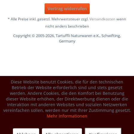
Vertrag widerrufen
* Alle Preise inkl. gesetzl. Mehrwertsteuer zzgl.
Versandkosten
wenn
nicht anders beschrieben
Copyright © 2005-2026, Tartuffli Naturwaren e.K., Schwifting,
Germany
Diese Website benutzt Cookies, die für den technischen
Betrieb der Website erforderlich sind und stets gesetzt
werden. Andere Cookies, die den Komfort bei Benutzung
dieser Website erhöhen, der Direktwerbung dienen oder die
Interaktion mit anderen Websites und sozialen Netzwerken
vereinfachen sollen, werden nur mit Ihrer Zustimmung gesetzt.
Mehr Informationen