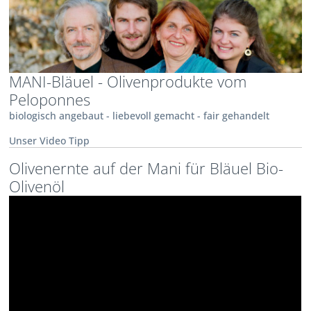
MANI-Bläuel - Olivenprodukte vom
Peloponnes
biologisch angebaut - liebevoll gemacht - fair gehandelt
Unser Video Tipp
Olivenernte auf der Mani für Bläuel Bio-
Olivenöl