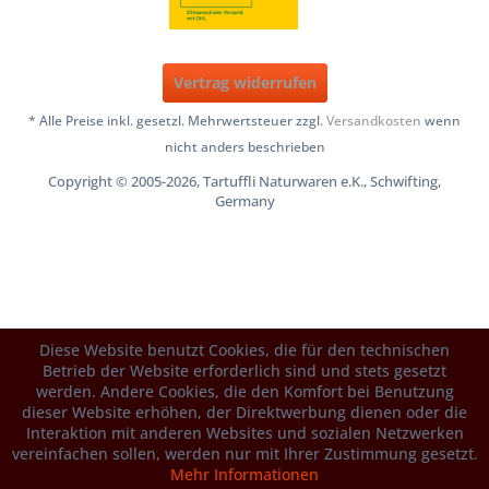
Vertrag widerrufen
* Alle Preise inkl. gesetzl. Mehrwertsteuer zzgl.
Versandkosten
wenn
nicht anders beschrieben
Copyright © 2005-2026, Tartuffli Naturwaren e.K., Schwifting,
Germany
Diese Website benutzt Cookies, die für den technischen
Betrieb der Website erforderlich sind und stets gesetzt
werden. Andere Cookies, die den Komfort bei Benutzung
dieser Website erhöhen, der Direktwerbung dienen oder die
Interaktion mit anderen Websites und sozialen Netzwerken
vereinfachen sollen, werden nur mit Ihrer Zustimmung gesetzt.
Mehr Informationen