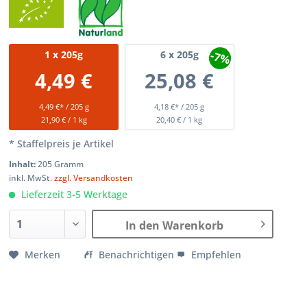
-7%
1
x 205g
6
x 205g
4,49 €
25,08 €
4,49 €* / 205 g
4,18 €* / 205 g
21,90 € / 1 kg
20,40 € / 1 kg
* Staffelpreis je Artikel
Inhalt:
205 Gramm
inkl. MwSt.
zzgl. Versandkosten
Lieferzeit 3-5 Werktage
In den Warenkorb
Merken
Benachrichtigen
Empfehlen