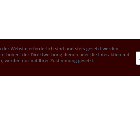
 der Website erforderlich sind und stets gesetzt werden.
 erhöhen, der Direktwerbung dienen oder die Interaktion mit
n, werden nur mit Ihrer Zustimmung gesetzt.
Service
Informationen