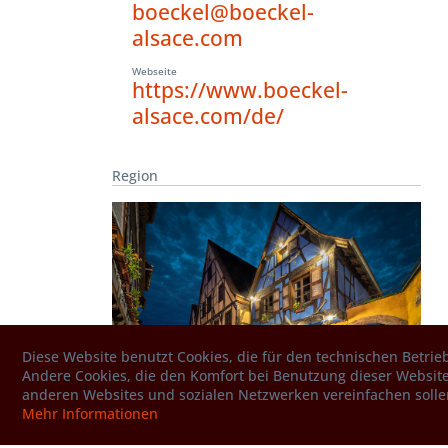
boeckel@boeckel-
alsace.com
Webseite
https://www.boeckel-
alsace.com/de/
Region
Diese Website benutzt Cookies, die für den technischen Betrieb
Andere Cookies, die den Komfort bei Benutzung dieser Website
anderen Websites und sozialen Netzwerken vereinfachen solle
Mehr Informationen
Genussregion Elsass
Elsass Elsass – Flammkuchen, Munster und