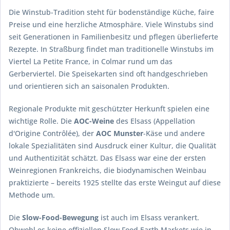
Die Winstub-Tradition steht für bodenständige Küche, faire
Preise und eine herzliche Atmosphäre. Viele Winstubs sind
seit Generationen in Familienbesitz und pflegen überlieferte
Rezepte. In Straßburg findet man traditionelle Winstubs im
Viertel La Petite France, in Colmar rund um das
Gerberviertel. Die Speisekarten sind oft handgeschrieben
und orientieren sich an saisonalen Produkten.
Regionale Produkte mit geschützter Herkunft spielen eine
wichtige Rolle. Die
AOC-Weine
des Elsass (Appellation
d'Origine Contrôlée), der
AOC Munster
-Käse und andere
lokale Spezialitäten sind Ausdruck einer Kultur, die Qualität
und Authentizität schätzt. Das Elsass war eine der ersten
Weinregionen Frankreichs, die biodynamischen Weinbau
praktizierte – bereits 1925 stellte das erste Weingut auf diese
Methode um.
Die
Slow-Food-Bewegung
ist auch im Elsass verankert.
Obwohl es keine offiziellen Slow Food Earth Markets wie in