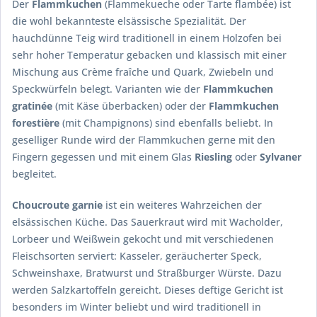
Der
Flammkuchen
(Flammekueche oder Tarte flambée) ist
die wohl bekannteste elsässische Spezialität. Der
hauchdünne Teig wird traditionell in einem Holzofen bei
sehr hoher Temperatur gebacken und klassisch mit einer
Mischung aus Crème fraîche und Quark, Zwiebeln und
Speckwürfeln belegt. Varianten wie der
Flammkuchen
gratinée
(mit Käse überbacken) oder der
Flammkuchen
forestière
(mit Champignons) sind ebenfalls beliebt. In
geselliger Runde wird der Flammkuchen gerne mit den
Fingern gegessen und mit einem Glas
Riesling
oder
Sylvaner
begleitet.
Choucroute garnie
ist ein weiteres Wahrzeichen der
elsässischen Küche. Das Sauerkraut wird mit Wacholder,
Lorbeer und Weißwein gekocht und mit verschiedenen
Fleischsorten serviert: Kasseler, geräucherter Speck,
Schweinshaxe, Bratwurst und Straßburger Würste. Dazu
werden Salzkartoffeln gereicht. Dieses deftige Gericht ist
besonders im Winter beliebt und wird traditionell in