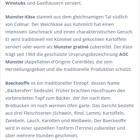
Winstubs
und Gasthäusern serviert.
Munster-Käse
stammt aus dem gleichnamigen Tal südlich
von Colmar. Der Weichkäse aus Kuhmilch hat einen
intensiven Geschmack und einen charakteristischen Geruch.
Er wird traditionell mit Kümmel und gekochten Kartoffeln
serviert oder warm als
Munster gratiné
zubereitet. Der Käse
trägt seit 1969 die geschützte Ursprungsbezeichnung
AOC
Munster
(Appellation d'Origine Contrôlée), die sein
Herstellungsgebiet und die traditionelle Produktion schützt.
Baeckeoffe
ist ein traditioneller Eintopf, dessen Name
„Bäckerofen" bedeutet. Früher brachten Hausfrauen den
vorbereiteten Topf zum Bäcker, der ihn nach dem
Brotbacken im noch warmen Ofen garte. Das Gericht besteht
aus drei Fleischsorten (Schwein, Rind, Lamm), Kartoffeln,
Zwiebeln, Lauch, Karotten und Weißwein. Der Baeckeoffe
wird in einer speziellen Tonform (Terrine) zubereitet und
über mehrere Stunden geschmort.