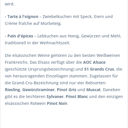
wird.
- Tarte à l'oignon
– Zwiebelkuchen mit Speck, Eiern und
Crème fraîche auf Mürbeteig.
- Pain d'épices
– Lebkuchen aus Honig, Gewürzen und Mehl,
traditionell in der Weihnachtszeit.
Die elsässischen Weine gehören zu den besten Weißweinen
Frankreichs. Das Elsass verfügt über die
AOC Alsace
(geschützte Ursprungsbezeichnung) und
51 Grands Crus
, die
von herausragenden Einzellagen stammen. Zugelassen für
die Grand-Cru-Bezeichnung sind nur vier Rebsorten:
Riesling
,
Gewürztraminer
,
Pinot Gris
und
Muscat
. Daneben
gibt es die leichteren
Sylvaner
,
Pinot Blanc
und den einzigen
elsässischen Rotwein
Pinot Noir
.