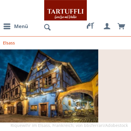
Menü
Elsass
Riquewihr im Elsass, Frankreich; von bbsferrari/Adobestock