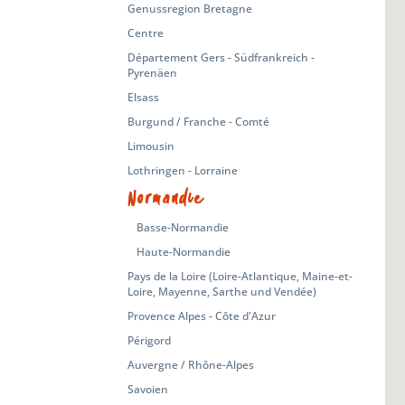
Genussregion Bretagne
Centre
Département Gers - Südfrankreich -
Pyrenäen
Elsass
Burgund / Franche - Comté
Limousin
Lothringen - Lorraine
Normandie
Basse-Normandie
Haute-Normandie
Pays de la Loire (Loire-Atlantique, Maine-et-
Loire, Mayenne, Sarthe und Vendée)
Provence Alpes - Côte d'Azur
Périgord
Auvergne / Rhône-Alpes
Savoien