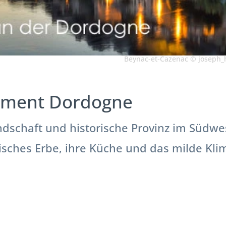
Beynac-et-Cazenac © joseph_h
tement Dordogne
andschaft und historische Provinz im Südwe
orisches Erbe, ihre Küche und das milde Kli