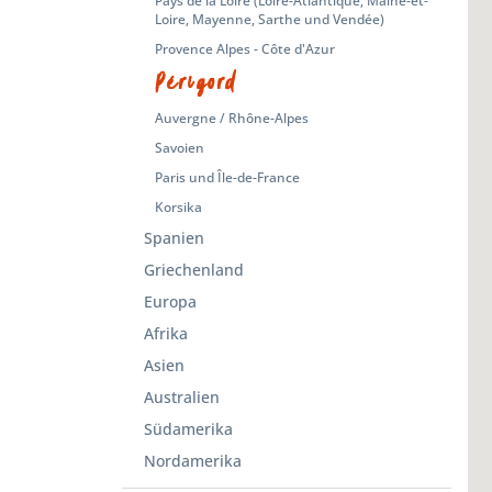
Pays de la Loire (Loire-Atlantique, Maine-et-
Loire, Mayenne, Sarthe und Vendée)
Provence Alpes - Côte d'Azur
Périgord
Auvergne / Rhône-Alpes
Savoien
Paris und Île-de-France
Korsika
Spanien
Griechenland
Europa
Afrika
Asien
Australien
Südamerika
Nordamerika