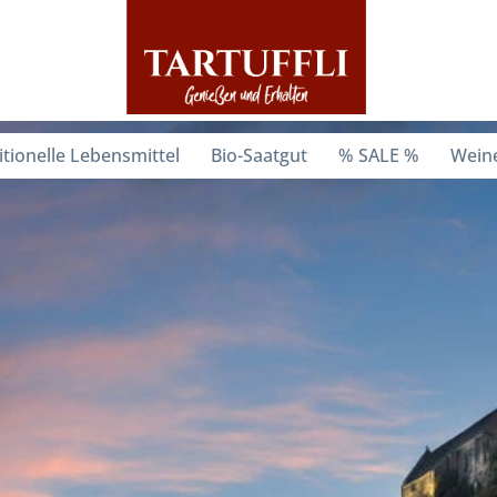
itionelle Lebensmittel
Bio-Saatgut
% SALE %
Weine