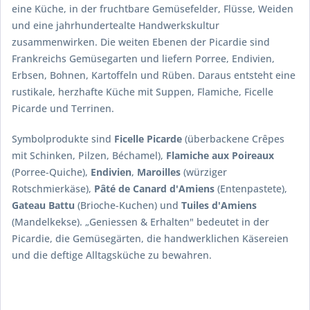
eine Küche, in der fruchtbare Gemüsefelder, Flüsse, Weiden
und eine jahrhundertealte Handwerkskultur
zusammenwirken. Die weiten Ebenen der Picardie sind
Frankreichs Gemüsegarten und liefern Porree, Endivien,
Erbsen, Bohnen, Kartoffeln und Rüben. Daraus entsteht eine
rustikale, herzhafte Küche mit Suppen, Flamiche, Ficelle
Picarde und Terrinen.
Symbolprodukte sind
Ficelle Picarde
(überbackene Crêpes
mit Schinken, Pilzen, Béchamel),
Flamiche aux Poireaux
(Porree-Quiche),
Endivien
,
Maroilles
(würziger
Rotschmierkäse),
Pâté de Canard d'Amiens
(Entenpastete),
Gateau Battu
(Brioche-Kuchen) und
Tuiles d'Amiens
(Mandelkekse). „Geniessen & Erhalten" bedeutet in der
Picardie, die Gemüsegärten, die handwerklichen Käsereien
und die deftige Alltagsküche zu bewahren.