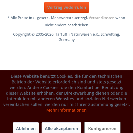
Vertrag widerrufen
* Alle Preise inkl. gesetzl. Mehrwertsteuer zzgl.
Versandkosten
wenn
nicht anders beschrieben
Copyright © 2005-2026, Tartuffli Naturwaren e.K., Schwifting,
Germany
Diese Website benutzt Cookies, die für den technischen
Betrieb der Website erforderlich sind und stets gesetzt
werden. Andere Cookies, die den Komfort bei Benutzung
dieser Website erhöhen, der Direktwerbung dienen oder die
Interaktion mit anderen Websites und sozialen Netzwerken
vereinfachen sollen, werden nur mit Ihrer Zustimmung gesetzt.
Mehr Informationen
Ablehnen
Alle akzeptieren
Konfigurieren