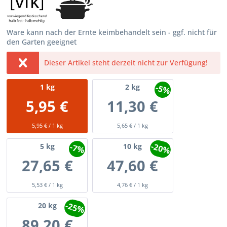
Ware kann nach der Ernte keimbehandelt sein - ggf. nicht für
den Garten geeignet
Dieser Artikel steht derzeit nicht zur Verfügung!
-5%
1
kg
2
kg
5,95 €
11,30 €
5,95 € / 1 kg
5,65 € / 1 kg
-20%
-7%
5
kg
10
kg
27,65 €
47,60 €
5,53 € / 1 kg
4,76 € / 1 kg
-25%
20
kg
89,20 €