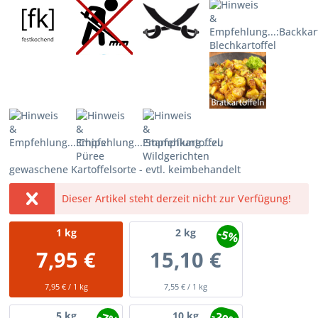
gewaschene Kartoffelsorte - evtl. keimbehandelt
Dieser Artikel steht derzeit nicht zur Verfügung!
-5%
1
kg
2
kg
7,95 €
15,10 €
7,95 € / 1 kg
7,55 € / 1 kg
5
kg
10
kg