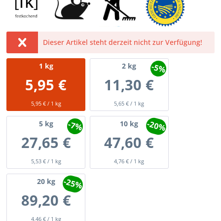
Dieser Artikel steht derzeit nicht zur Verfügung!
-5%
1
kg
2
kg
5,95 €
11,30 €
5,95 € / 1 kg
5,65 € / 1 kg
-20%
-7%
5
kg
10
kg
27,65 €
47,60 €
5,53 € / 1 kg
4,76 € / 1 kg
-25%
20
kg
89,20 €
4,46 € / 1 kg