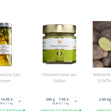
nische Salz-
Pistaziencreme aus
%Aktion% 
tronen
Sizilien
SUNITA [
14,95 €
200 g 7,95 €
2.00 k
00 € / 1 kg
39,80 € / 1 kg
2
t 3-5 Werktage
Lieferzeit 3-5 Werktage
Lieferze