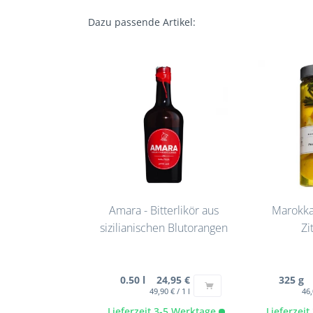
Dazu passende Artikel:
Amara - Bitterlikör aus
Marokka
sizilianischen Blutorangen
Zi
0.50 l 24,95 €
325 g 
49,90 € / 1 l
46,
Lieferzeit 3-5 Werktage
Lieferzei