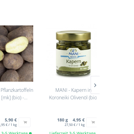
Pflanzkartoffeln
MANI - Kapern in
Geflüge
mk] (bio) -...
Koroneiki Olivenöl (bio)
ml
g 5,90 €
180 g 4,95 €
240 m
,95 € / 1 kg
27,50 € / 1 kg
it 3-5 Werktage
Lieferzeit 3-5 Werktage
Lieferze