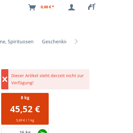
0,00 € *
ne, Spirituosen
Geschenkideen

Dieser Artikel steht derzeit nicht zur
Verfügung!
8
kg
45,52 €
5,69 € / 1 kg
16
kg