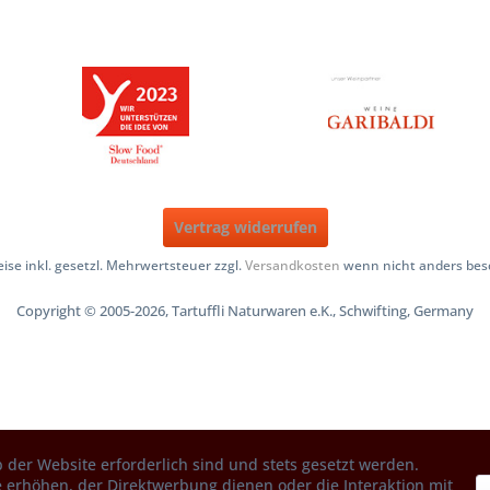
Vertrag widerrufen
reise inkl. gesetzl. Mehrwertsteuer zzgl.
Versandkosten
wenn nicht anders bes
Copyright © 2005-2026, Tartuffli Naturwaren e.K., Schwifting, Germany
 der Website erforderlich sind und stets gesetzt werden.
 erhöhen, der Direktwerbung dienen oder die Interaktion mit