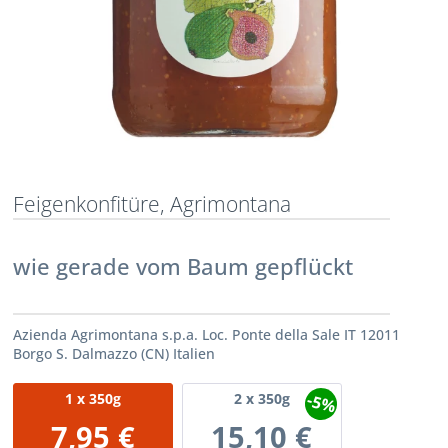
Feigenkonfitüre, Agrimontana
wie gerade vom Baum gepflückt
Azienda Agrimontana s.p.a. Loc. Ponte della Sale IT 12011
Borgo S. Dalmazzo (CN) Italien
-5%
1
x 350g
2
x 350g
7,95 €
15,10 €