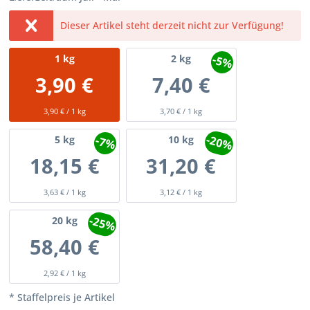
Dieser Artikel steht derzeit nicht zur Verfügung!
-5%
1
kg
2
kg
3,90 €
7,40 €
3,90 € / 1 kg
3,70 € / 1 kg
-20%
-7%
5
kg
10
kg
18,15 €
31,20 €
3,63 € / 1 kg
3,12 € / 1 kg
-25%
20
kg
58,40 €
2,92 € / 1 kg
* Staffelpreis je Artikel