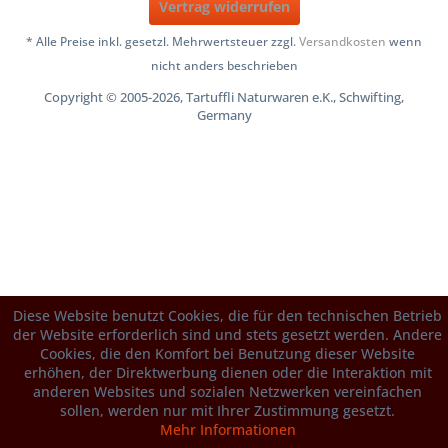
Vertrag widerrufen
* Alle Preise inkl. gesetzl. Mehrwertsteuer zzgl.
Versandkosten
wenn
nicht anders beschrieben
Copyright © 2005-2026, Tartuffli Naturwaren e.K., Schwifting,
Germany
Diese Website benutzt Cookies, die für den technischen Betrieb
der Website erforderlich sind und stets gesetzt werden. Andere
Cookies, die den Komfort bei Benutzung dieser Website
erhöhen, der Direktwerbung dienen oder die Interaktion mit
anderen Websites und sozialen Netzwerken vereinfachen
sollen, werden nur mit Ihrer Zustimmung gesetzt.
Mehr Informationen