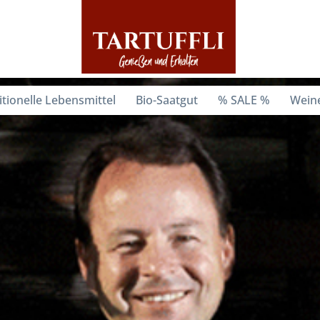
itionelle Lebensmittel
Bio-Saatgut
% SALE %
Weine