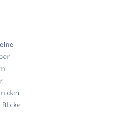
seine
ber
um
r
 in den
 Blicke