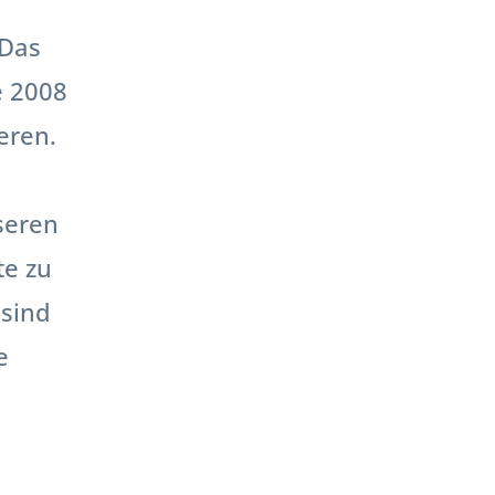
 Das
e 2008
eren.
seren
te zu
 sind
e