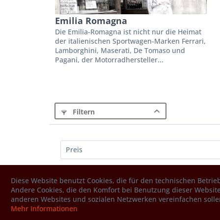
Emilia Romagna
Die Emilia-Romagna ist nicht nur die Heimat
der italienischen Sportwagen-Marken Ferrari,
Lamborghini, Maserati, De Tomaso und
Pagani, der Motorradhersteller...
Filtern
Preis
Diese Website benutzt Cookies, die für den technischen Betrieb
von
3,50 €
bis
4,39 €
Andere Cookies, die den Komfort bei Benutzung dieser Website
anderen Websites und sozialen Netzwerken vereinfachen solle
Mehr Informationen