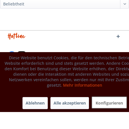
Hotline
Diese Website benutzt Cookies, die für den technischen Betri
Website erforderlich sind und stets gesetzt werden. Andere Cook
den Komfort bei Benutzung dieser Website erhöhen, der Direk
dienen oder die Interaktion mit anderen Websites und sozi
Netzwerken vereinfachen sollen, werden nur mit Ihrer Zust
gesetzt.
Mehr Informationen
Service
Informationen
Ablehnen
Alle akzeptieren
Konfigurieren
Newsletter