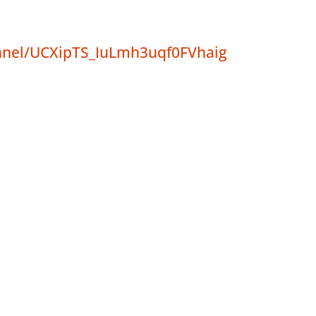
nnel/UCXipTS_IuLmh3uqf0FVhaig