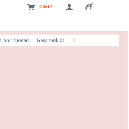
0,00 € *
, Spirituosen
Geschenkideen
