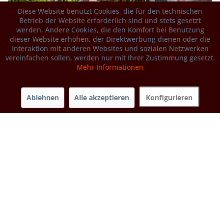
Diese Website benutzt Cookies, die für den technischen
Betrieb der Website erforderlich sind und stets gesetzt
werden. Andere Cookies, die den Komfort bei Benutzung
dieser Website erhöhen, der Direktwerbung dienen oder die
Interaktion mit anderen Websites und sozialen Netzwerken
Mittelfranken und Nürnberg
vereinfachen sollen, werden nur mit Ihrer Zustimmung gesetzt.
Mehr Informationen
Biolandgärtnerei Robert Werner Weißbergstrasse 8 D-96170
Ablehnen
Alle akzeptieren
Konfigurieren
Priesendorf Tel.: 09549 7567