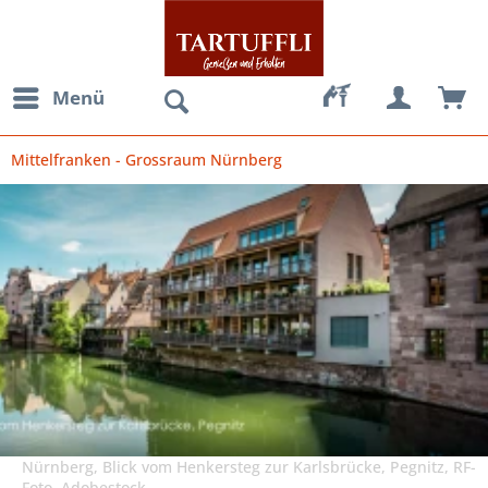
Menü
Mittelfranken - Grossraum Nürnberg
Nürnberg, Blick vom Henkersteg zur Karlsbrücke, Pegnitz, RF-
Foto, Adobestock