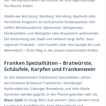
der Teichlandschaften die Kulisse für eine eigenständige
Fischküche bilden.
Städte wie Würzburg, Bamberg, Nürnberg, Bayreuth oder
Forchheim fungieren als kulinarische Knotenpunkte: Hier
treffen Wirtshausküche, Bäckereien, Metzgereien,
Feinkostläden und Weingüter oder Brauereien aufeinander.
Die Verbindung von Stadt und Umland sorgt dafür, dass
regionale Produkte – vom Karpfen über den Spargel bis zum
Meerrettich – ihren Weg in die urbane Gastronomie finden.
Franken Spezialitäten – Bratwürste,
Schäufele, Karpfen und Frankenwein
Zu den bekanntesten fränkischen Spezialitäten zählen
verschiedene Bratwurst‑Traditionen: Nürnberger
Rostbratwürste, Coburger Bratwürste und viele lokale
Varianten werden gegrillt, in der Pfanne gebraten oder als
Blaue Zipfel
im Essig‑Wein‑Sud serviert. Dazu werden meist
Sauerkraut, Kartoffelsalat, Kren (Meerrettich) und