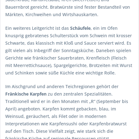
Bauernbrot gereicht. Bratwürste sind fester Bestandteil von
Märkten, Kirchweihen und Wirtshauskarten.
Ein weiteres Leitgericht ist das
Schäufele
, ein im Ofen
knusprig gebratenes Schulterstück vom Schwein mit krosser
Schwarte, das klassisch mit Kloß und Sauce serviert wird. Es
gilt vielen als Inbegriff der Sonntagsküche. Daneben spielen
Gerichte wie fränkischer Sauerbraten, Krenfleisch (Fleisch
mit Meerrettichsauce), Spargelgerichte, Brotzeiten mit Wurst
und Schinken sowie süße Küchle eine wichtige Rolle.
Im Aischgrund und anderen Teichregionen gehört der
Fränkische Karpfen
zu den zentralen Spezialitäten.
Traditionell wird er in den Monaten mit „R“ (September bis
April) angeboten. Karpfen kommt gebacken, blau, im
Weinsud, geräuchert, als Filet oder in modernen
Interpretationen wie Karpfensushi oder Karpfenbratwurst
auf den Tisch. Diese Vielfalt zeigt, wie stark sich die
fränkische Küche auf regionale Ressourcen stützt.