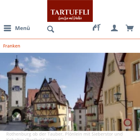
Menü
Franken
Rothenburg ob der Tauber, Plönlein mit Sieberstor und
Koboltor (Berthold Werner)