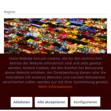
Region
Diese Website benutzt Cookies, die für den technischen
Betrieb der Website erforderlich sind und stets gesetzt
Asien
werden. Andere Cookies, die den Komfort bei Benutzung
dieser Website erhöhen, der Direktwerbung dienen oder die
Interaktion mit anderen Websites und sozialen Netzwerken
vereinfachen sollen, werden nur mit Ihrer Zustimmung gesetzt.
Mehr Informationen
Ablehnen
Alle akzeptieren
Konfigurieren