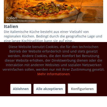
Italien
Die italienische Küche besteht aus einer Vielzahl von
regionalen Küchen. Bedingt durch die geografische Lage und
eine lange Kochtradition kann sie auf eine...
Diese Website benutzt Cookies, die für den technischen
Region
Betrieb der Website erforderlich sind und stets gesetzt
werden. Andere Cookies, die den Komfort bei Benutzung
dieser Website erhöhen, der Direktwerbung dienen oder die
Interaktion mit anderen Websites und sozialen Netzwerken
vereinfachen sollen, werden nur mit Ihrer Zustimmung gesetzt.
Mehr Informationen
Toskana
Ablehnen
Alle akzeptieren
Konfigurieren
Pinien, Säulenzypressen, Olivenbäume und Weinreben sind
die typischsten Pflanzen der Toskana. Die überwiegend
hügelige Toskana besitzt auch heute noch...