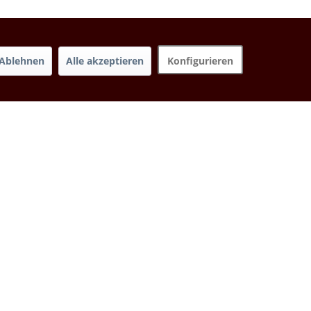
Ablehnen
Alle akzeptieren
Konfigurieren
Sortierung:
Newsletter
10% Gutschein für Deine
Anmeldung zu unserem
kostenlosen Newsletter: jeden
Monat saisonale Produkte und
Aktionen.