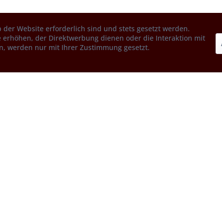
 der Website erforderlich sind und stets gesetzt werden.
 erhöhen, der Direktwerbung dienen oder die Interaktion mit
n, werden nur mit Ihrer Zustimmung gesetzt.
Service
Informationen
Cookie-Einstellungen
Kartoffeln anbauen Tipps und
Kontakt
Tricks
Impressum
Kartoffelsorten (alle)
Datenschutzerklärung
Was sind Pflanzkartoffeln?
AGB
Genuss-Regionen