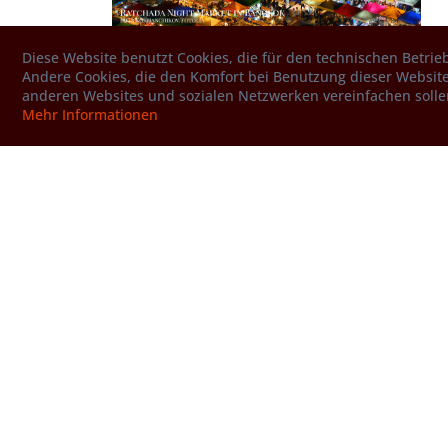
Asien
Diese Website benutzt Cookies, die für den technischen Betrieb
Andere Cookies, die den Komfort bei Benutzung dieser Website
anderen Websites und sozialen Netzwerken vereinfachen solle
Mehr Informationen
Hotline
Unterstützung und Beratung
unter:
+49 (0)8191 9854226
Mo-Do, 11:00 - 16:00 Uhr