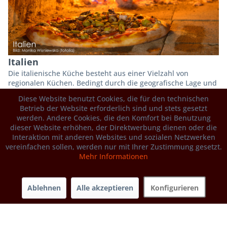
Italien
Die italienische Küche besteht aus einer Vielzahl von
regionalen Küchen. Bedingt durch die geografische Lage und
eine lange Kochtradition kann sie auf eine...
Diese Website benutzt Cookies, die für den technischen
Betrieb der Website erforderlich sind und stets gesetzt
Region
werden. Andere Cookies, die den Komfort bei Benutzung
dieser Website erhöhen, der Direktwerbung dienen oder die
Interaktion mit anderen Websites und sozialen Netzwerken
vereinfachen sollen, werden nur mit Ihrer Zustimmung gesetzt.
Mehr Informationen
Ablehnen
Alle akzeptieren
Konfigurieren
Toskana
Pinien, Säulenzypressen, Olivenbäume und Weinreben sind
die typischsten Pflanzen der Toskana. Die überwiegend
hügelige Toskana besitzt auch heute noch...