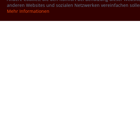
anderen Websites und sozialen Netzwerken vereinfachen solle
Mehr Informationen
Neuenburg (Neufchatel)
Im Hochtal Val de Travers im Kanton
Neuenburg wurde der Absinth, ein
hochprozentiger Wermut-Kräuterschnaps,
erfunden. Lesen Sie über weitere
kulinarische...
Hotline