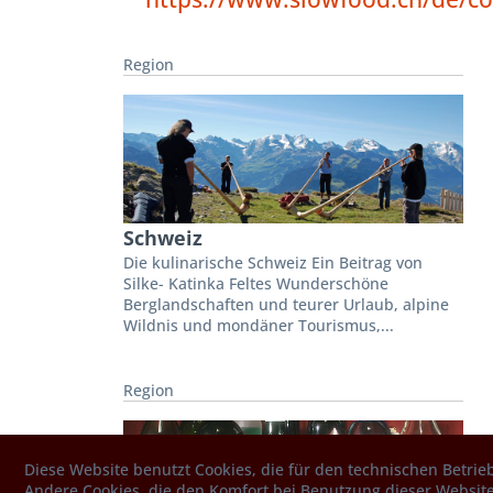
Region
Schweiz
Die kulinarische Schweiz Ein Beitrag von
Silke- Katinka Feltes Wunderschöne
Berglandschaften und teurer Urlaub, alpine
Wildnis und mondäner Tourismus,...
Region
Diese Website benutzt Cookies, die für den technischen Betrieb
Andere Cookies, die den Komfort bei Benutzung dieser Website