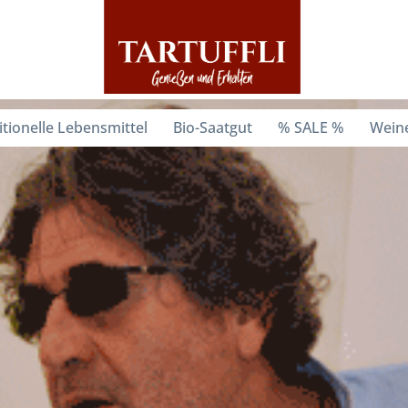
itionelle Lebensmittel
Bio-Saatgut
% SALE %
Weine