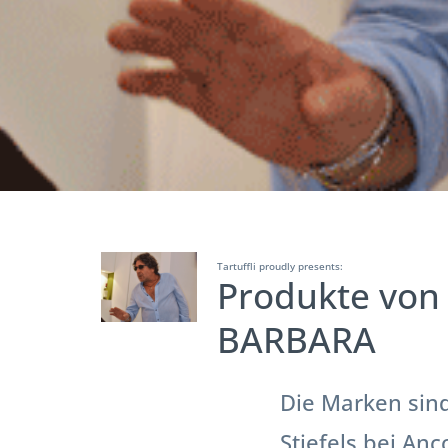
Tartuffli proudly presents:
Produkte von
BARBARA
Die Marken sind
Stiefels bei Anc