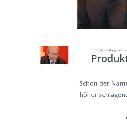
Tartuffli proudly presents:
Produkt
Schon der Name
höher schlagen