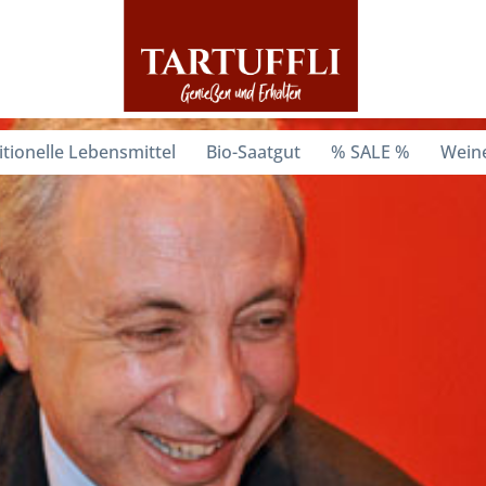
itionelle Lebensmittel
Bio-Saatgut
% SALE %
Weine