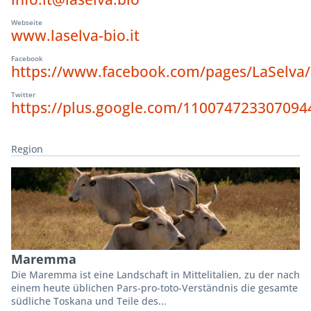
Webseite
www.laselva-bio.it
Facebook
https://www.facebook.com/pages/LaSelva
Twitter
https://plus.google.com/110074723307094
Region
Maremma
Die Maremma ist eine Landschaft in Mittelitalien, zu der nach
einem heute üblichen Pars-pro-toto-Verständnis die gesamte
südliche Toskana und Teile des...