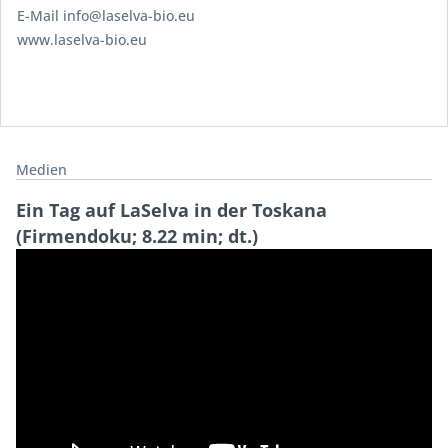
E-Mail info@laselva-bio.eu
www.laselva-bio.eu
Medien
Ein Tag auf LaSelva in der Toskana
(Firmendoku; 8.22 min; dt.)