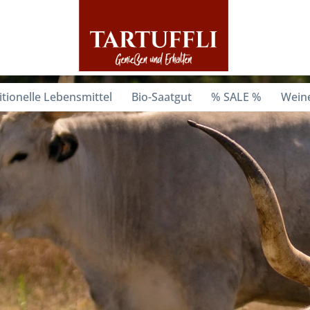
itionelle Lebensmittel
Bio-Saatgut
% SALE %
Weine