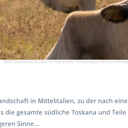
Bild: Maremma Rinder im Maremma Nationalpark Roberto/Adob
ndschaft in Mittelitalien, zu der nach ei
is die gesamte südliche Toskana und Teile
eren Sinne...