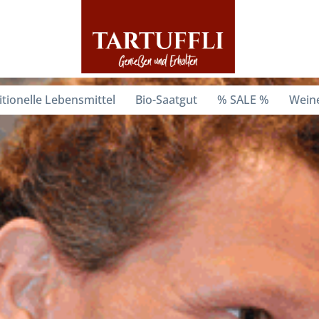
itionelle Lebensmittel
Bio-Saatgut
% SALE %
Weine