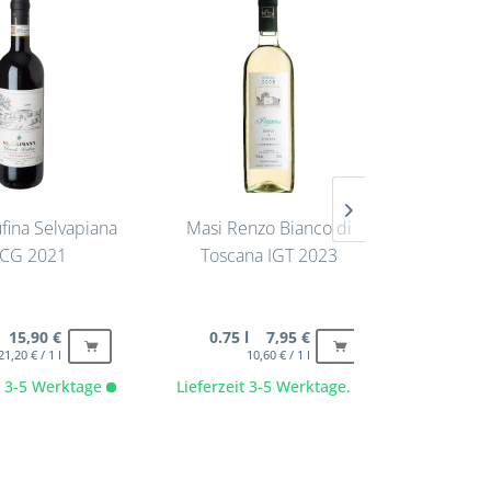
ufina Selvapiana
Masi Renzo Bianco di
Vermout
CG 2021
Toscana IGT 2023
 15,90 €
0.75 l 7,95 €
0.75 
21,20 € / 1 l
10,60 € / 1 l
it 3-5 Werktage
Lieferzeit 3-5 Werktage.
Lieferze