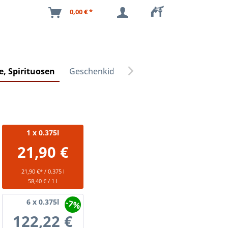
0,00 € *
, Spirituosen
Geschenkideen

1
x 0.375l
21,90 €
21,90 €* / 0.375 l
58,40 € / 1 l
-7%
6
x 0.375l
122,22 €