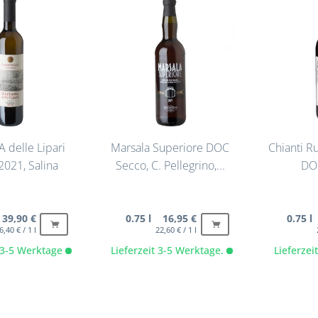
 delle Lipari
Marsala Superiore DOC
Chianti R
2021, Salina
Secco, C. Pellegrino,...
DO
 39,90 €
0.75 l 16,95 €
0.75 l
6,40 € / 1 l
22,60 € / 1 l
t 3-5 Werktage
Lieferzeit 3-5 Werktage.
Lieferze