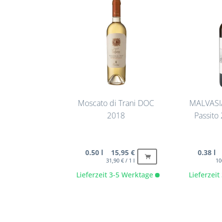
Moscato di Trani DOC
MALVASIA
2018
Passito 
0.50 l 15,95 €
0.38 l
31,90 € / 1 l
10
Lieferzeit 3-5 Werktage
Lieferzei