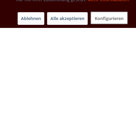
Ablehnen
Alle akzeptieren
Konfigurieren
Nudeln aus Hartweizengrieß
Lieferzeit 3-5 Werktage.
500 g 5,95 €
11,90 € / 1 kg
Produktdetails
weitere Gebindegrößen...