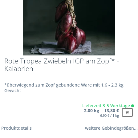
Rote Tropea Zwiebeln IGP am Zopf* -
Kalabrien
*überwiegend zum Zopf gebundene Ware mit 1,6 - 2,3 kg
Gewicht
Lieferzeit 3-5 Werktage
2.00 kg 13,80 €
6,90 € / 1 kg
Produktdetails
weitere Gebindegrößen...