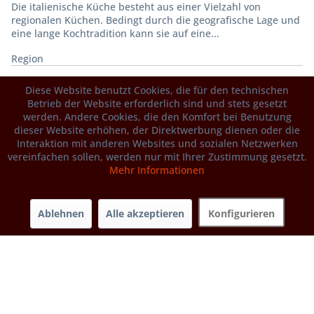
Die italienische Küche besteht aus einer Vielzahl von
regionalen Küchen. Bedingt durch die geografische Lage und
eine lange Kochtradition kann sie auf eine...
Region
Diese Website benutzt Cookies, die für den technischen
Betrieb der Website erforderlich sind und stets gesetzt
werden. Andere Cookies, die den Komfort bei Benutzung
dieser Website erhöhen, der Direktwerbung dienen oder die
Interaktion mit anderen Websites und sozialen Netzwerken
vereinfachen sollen, werden nur mit Ihrer Zustimmung gesetzt.
Mehr Informationen
Apulien
Apulien Apulien – Orecchiette, Olivenöl und mediterrane
Einfachheit zwischen Adria und Tavoliere Apulien (Puglia)
Ablehnen
Alle akzeptieren
Konfigurieren
liegt im Südosten Italiens...