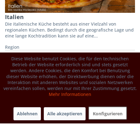
Italien
Die italienische Küche besteht aus einer Vielzahl von
regionalen Küchen. Bedingt durch die geografische Lage und
eine lange Kochtradition kann sie auf eine...
Region
Diese Website benutzt Cookies, die für den technischen
Betrieb der Website erforderlich sind und stets gesetzt
werden. Andere Cookies, die den Komfort bei Benutzung
dieser Website erhöhen, der Direktwerbung dienen oder die
Interaktion mit anderen Websites und sozialen Netzwerken
vereinfachen sollen, werden nur mit Ihrer Zustimmung gesetzt.
Mehr Informationen
Kalabrien - Calabria
Ablehnen
Alle akzeptieren
Konfigurieren
Kalabrien – Ursprüngliche Esskultur zwischen Berg und Meer
Traditionelle Esskultur und handwerkliche Spezialitäten Die
Esskultur im tiefen...