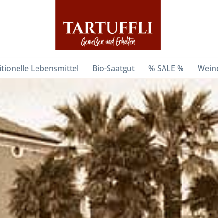
itionelle Lebensmittel
Bio-Saatgut
% SALE %
Weine