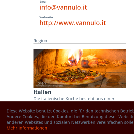
Email
info@vannulo.it
Webseite
http://www.vannulo.it
Region
Italien
Die italienische Küche besteht aus einer
Vielzahl von regionalen Küchen. Bedingt
durch die geografische Lage und eine lange
Diese Website benutzt Cookies, die für den technischen Betrieb
Kochtradition kann sie auf eine...
Andere Cookies, die den Komfort bei Benutzung dieser Website
anderen Websites und sozialen Netzwerken vereinfachen solle
Mehr Informationen
Region