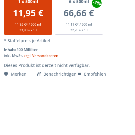
-7%
1
x 500ml
6
x 500ml
11,95 €
66,66 €
11,95 €* / 500 ml
11,11 €* / 500 ml
23,90 € / 1 l
22,20 € / 1 l
* Staffelpreis je Artikel
Inhalt:
500 Milliliter
inkl. MwSt.
zzgl. Versandkosten
Dieses Produkt ist derzeit nicht verfügbar.
Merken
Benachrichtigen
Empfehlen