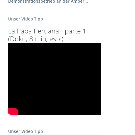
Demonstrationsbetrieb an der Amper...
Unser Video Tipp
La Papa Peruana - parte 1
(Doku, 8 min, esp.)
Unser Video Tipp