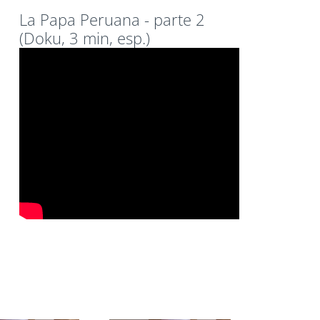
La Papa Peruana - parte 2
(Doku, 3 min, esp.)