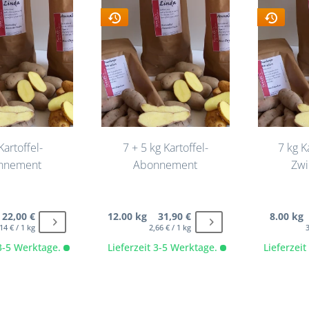
Kartoffel-
7 + 5 kg Kartoffel-
7 kg K
nnement
Abonnement
Zwi
22,00 €
12.00 kg 31,90 €
8.00 kg
14 € / 1 kg
2,66 € / 1 kg
3
 3-5 Werktage.
Lieferzeit 3-5 Werktage.
Lieferzei