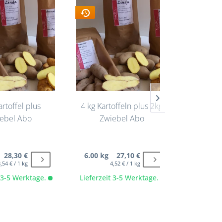
artoffel plus
4 kg Kartoffeln plus 2kg
4 kg K
ebel Abo
Zwiebel Abo
Zw
 28,30 €
6.00 kg 27,10 €
5.00 k
,54 € / 1 kg
4,52 € / 1 kg
t 3-5 Werktage.
Lieferzeit 3-5 Werktage.
Lieferze