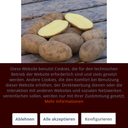
Diese Website benutzt Cookies, die für den technischen
Betrieb der Website erforderlich sind und stets gesetzt
werden. Andere Cookies, die den Komfort bei Benutzung
Nicola - Grenaille (bio)
dieser Website erhöhen, der Direktwerbung dienen oder die
Interaktion mit anderen Websites und sozialen Netzwerken
vereinfachen sollen, werden nur mit Ihrer Zustimmung gesetzt.
Mehr Informationen
Unser Tipp für Brat- und Rosmarinkartoffeln mit Schale
Ablehnen
Alle akzeptieren
Konfigurieren
Derzeit nicht verfügbar