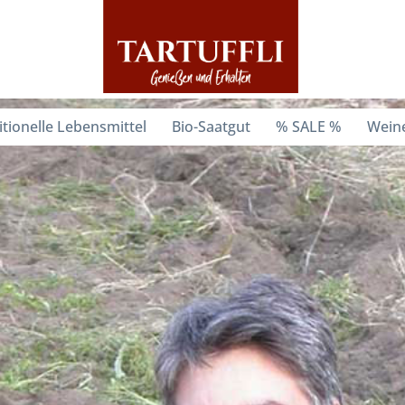
itionelle Lebensmittel
Bio-Saatgut
% SALE %
Weine