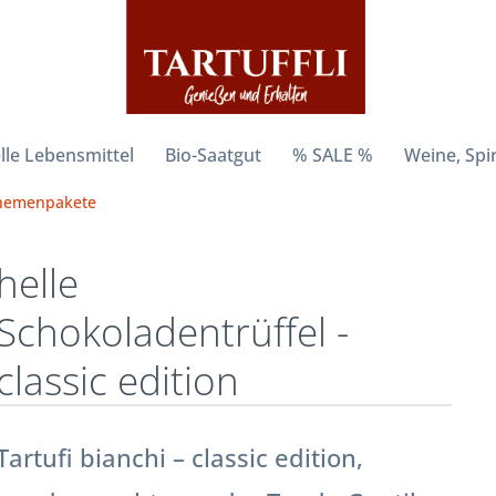
lle Lebensmittel
Bio-Saatgut
% SALE %
Weine, Spi
hemenpakete
helle
Schokoladentrüffel -
classic edition
Tartufi bianchi – classic edition,