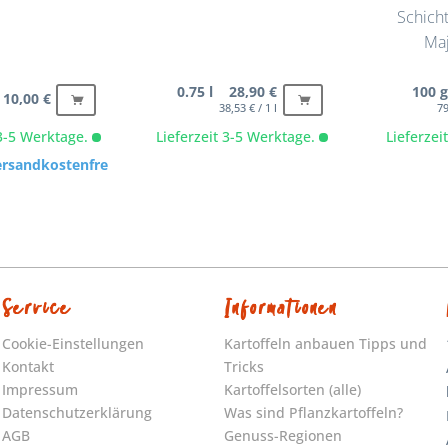
Schich
Maj
0.75 l 28,90 €
100 
10,00 €
1 Stck. 20,00 €
1 Stck. 30,00 €
38,53 € / 1 l
79
 3-5 Werktage.
Lieferzeit 3-5 Werktage.
Lieferze
ersandkostenfrei
Service
Informationen
Cookie-Einstellungen
Kartoffeln anbauen Tipps und
Kontakt
Tricks
Impressum
Kartoffelsorten (alle)
Datenschutzerklärung
Was sind Pflanzkartoffeln?
AGB
Genuss-Regionen