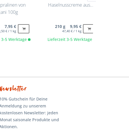
tpralinen von
Haselnusscreme aus...
Barb
ani 100g
g 7,95 €
210 g 9,95 €
180
1 Stck. 50,00 €
1 Stck. 100,00 €
1 
,50 € / 1 kg
47,40 € / 1 kg
4
it 3-5 Werktage
Lieferzeit 3-5 Werktage
Lieferze
Newsletter
10% Gutschein für Deine
Anmeldung zu unserem
kostenlosen Newsletter: jeden
Monat saisonale Produkte und
Aktionen.