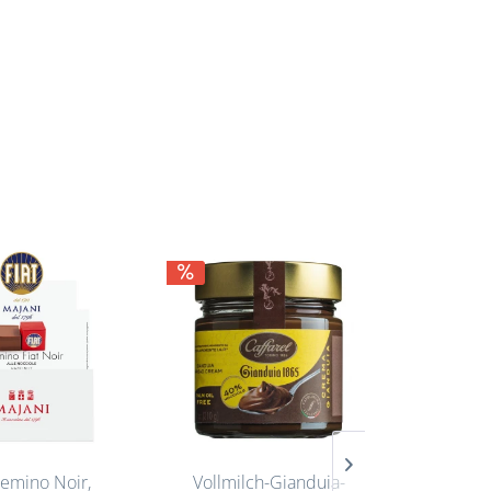
remino Noir,
Vollmilch-Gianduia-
Hirs