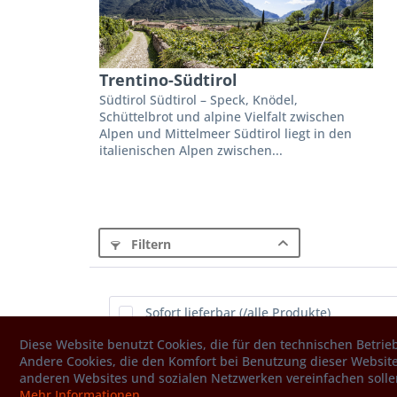
Trentino-Südtirol
Südtirol Südtirol – Speck, Knödel,
Schüttelbrot und alpine Vielfalt zwischen
Alpen und Mittelmeer Südtirol liegt in den
italienischen Alpen zwischen...
Filtern
Sofort lieferbar (/alle Produkte)
Diese Website benutzt Cookies, die für den technischen Betrieb
Andere Cookies, die den Komfort bei Benutzung dieser Website
anderen Websites und sozialen Netzwerken vereinfachen solle
Mehr Informationen