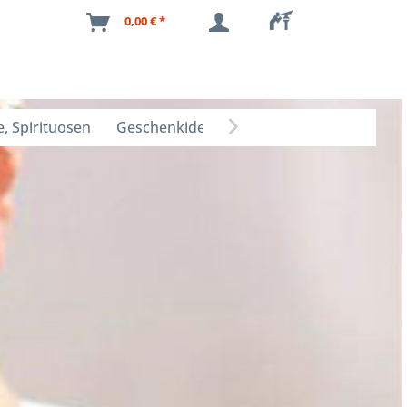
0,00 € *
, Spirituosen
Geschenkideen
