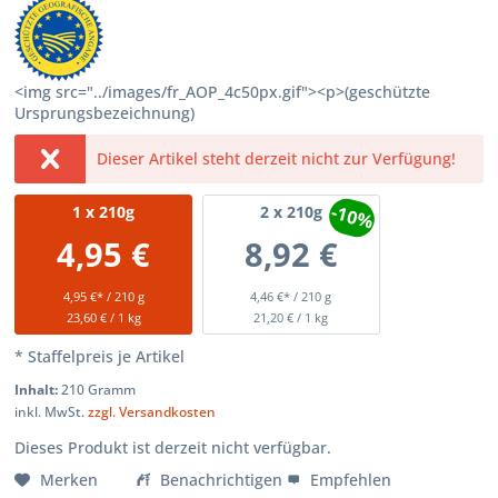
<img src="../images/fr_AOP_4c50px.gif"><p>(geschützte
Ursprungsbezeichnung)
Dieser Artikel steht derzeit nicht zur Verfügung!
-10%
1
x 210g
2
x 210g
4,95 €
8,92 €
4,95 €* / 210 g
4,46 €* / 210 g
23,60 € / 1 kg
21,20 € / 1 kg
* Staffelpreis je Artikel
Inhalt:
210 Gramm
inkl. MwSt.
zzgl. Versandkosten
Dieses Produkt ist derzeit nicht verfügbar.
Merken
Benachrichtigen
Empfehlen