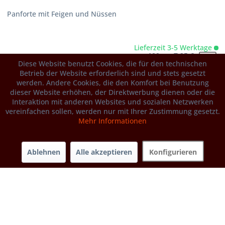
Panforte mit Feigen und Nüssen
Lieferzeit 3-5 Werktage
100 g 7,95 €
Diese Website benutzt Cookies, die für den technischen
79,50 € / 1 kg
Betrieb der Website erforderlich sind und stets gesetzt
werden. Andere Cookies, die den Komfort bei Benutzung
Produktdetails
weitere Gebindegrößen...
dieser Website erhöhen, der Direktwerbung dienen oder die
Interaktion mit anderen Websites und sozialen Netzwerken
vereinfachen sollen, werden nur mit Ihrer Zustimmung gesetzt.
Mehr Informationen
Ablehnen
Alle akzeptieren
Konfigurieren