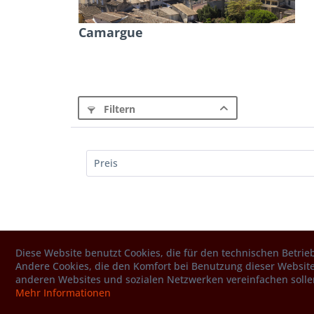
Camargue
Filtern
Preis
von
7,95 €
bis
24,95 €
Diese Website benutzt Cookies, die für den technischen Betrieb
Andere Cookies, die den Komfort bei Benutzung dieser Website
anderen Websites und sozialen Netzwerken vereinfachen solle
Mehr Informationen