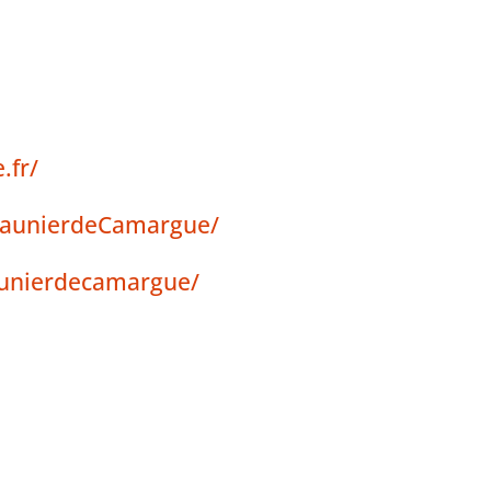
.fr/
SaunierdeCamargue/
aunierdecamargue/