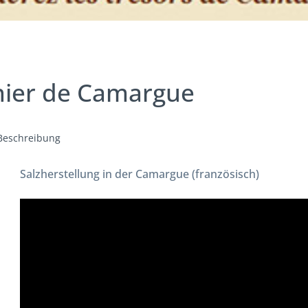
nier de Camargue
Beschreibung
Salzherstellung in der Camargue (französisch)