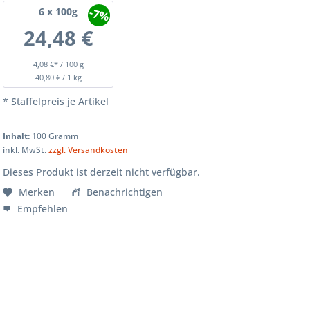
-7%
6
x 100g
24,48 €
4,08 €* / 100 g
40,80 € / 1 kg
* Staffelpreis je Artikel
Inhalt:
100 Gramm
inkl. MwSt.
zzgl. Versandkosten
Dieses Produkt ist derzeit nicht verfügbar.
Merken
Benachrichtigen
Empfehlen