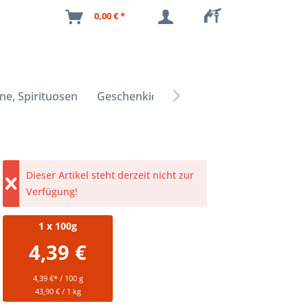
0,00 € *
ne, Spirituosen
Geschenkideen

Dieser Artikel steht derzeit nicht zur
Verfügung!
1
x 100g
4,39 €
4,39 €* / 100 g
43,90 € / 1 kg