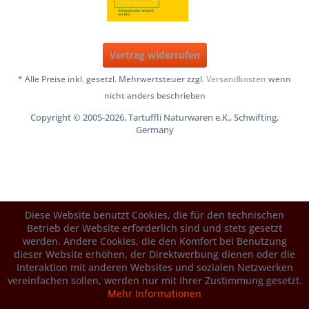
Vertrag widerrufen
* Alle Preise inkl. gesetzl. Mehrwertsteuer zzgl.
Versandkosten
wenn
nicht anders beschrieben
Copyright © 2005-2026, Tartuffli Naturwaren e.K., Schwifting,
Germany
Diese Website benutzt Cookies, die für den technischen
Betrieb der Website erforderlich sind und stets gesetzt
werden. Andere Cookies, die den Komfort bei Benutzung
dieser Website erhöhen, der Direktwerbung dienen oder die
Interaktion mit anderen Websites und sozialen Netzwerken
vereinfachen sollen, werden nur mit Ihrer Zustimmung gesetzt.
Mehr Informationen